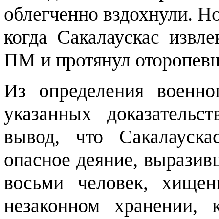
облегченно вздохнули. Но
когда Сакалаускас извл
ПМ и протянул оторопев
Из определения военно
указанных доказательс
вывод, что Сакалауск
опасное деяние, вырази
восьми человек, хищен
незаконном хранении,