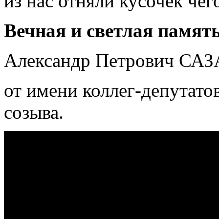
из нас отняли кусочек че
Вечная и светлая памят
Александр Петрович СА
от имени коллег-депутато
созыва.